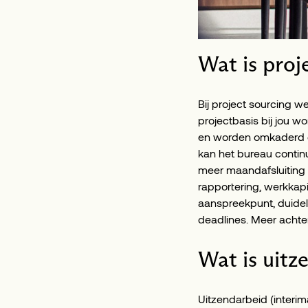
Wat is proj
Bij project sourcing we
projectbasis bij jou w
en worden omkaderd do
kan het bureau continu
meer maandafsluiting e
rapportering, werkkap
aanspreekpunt, duideli
deadlines. Meer achter
Wat is uitz
Uitzendarbeid (interima