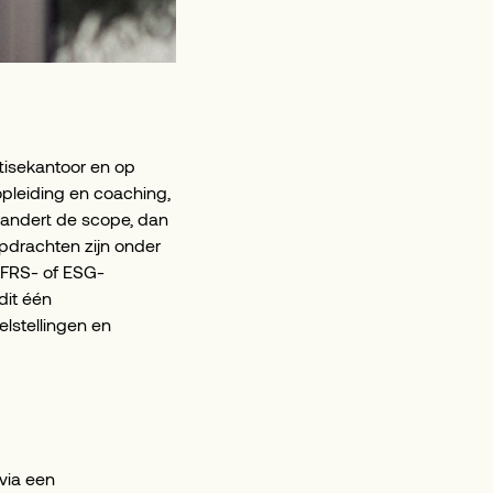
rtisekantoor en op
opleiding en coaching,
randert de scope, dan
opdrachten zijn onder
 IFRS- of ESG-
dit één
elstellingen en
 via een