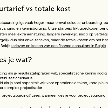
urtarief vs totale kost
ectsourcing ligt vaak hoger, maar omvat selectie, onboarding, c
ervanging en kennisborging. Uitzendarbeid lijkt goedkoper per 
en mee: extra aansturing, langere inwerktijd, risico op vertragin
gelijk dus niet enkel tarieven, maar de totale kosten om het beo
. Bekijk
tarieven en kosten van een finance consultant in België
.
es je wat?
cing als je resultaatafspraken wilt, specialistische kennis nodi
inuïteit cruciaal is.
d als je snel capaciteit wilt voor operationele taken, korte pie
er complex projectkader.
er projectsourcing? Lees:
wanneer kies je voor project sourcing
.