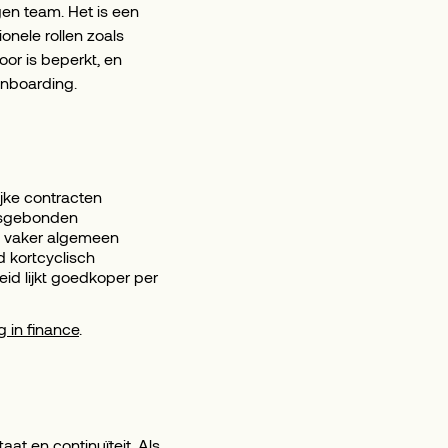
gen team. Het is een
onele rollen zoals
or is beperkt, en
onboarding.
ijke contracten
onsgebonden
id vaker algemeen
d kortcyclisch
eid lijkt goedkoper per
g in finance
.
at en continuïteit. Als