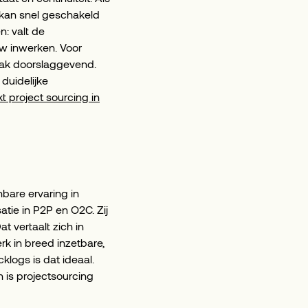
, kan snel geschakeld
: valt de
uw inwerken. Voor
vaak doorslaggevend.
 duidelijke
t project sourcing in
nbare ervaring in
atie in P2P en O2C. Zij
t vertaalt zich in
rk in breed inzetbare,
klogs is dat ideaal.
is projectsourcing