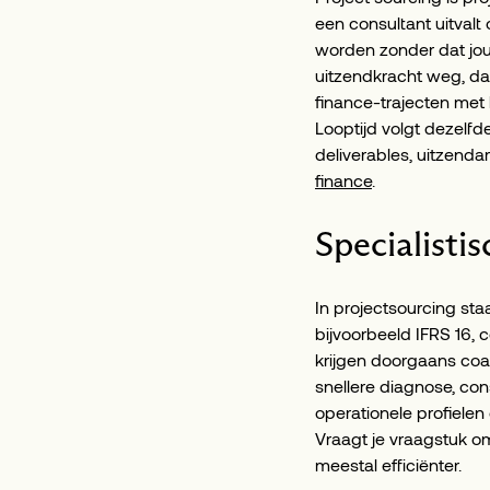
een consultant uitvalt 
worden zonder dat jouw
uitzendkracht weg, da
finance-trajecten met 
Looptijd volgt dezelfd
deliverables, uitzendar
finance
.
Specialisti
In projectsourcing staa
bijvoorbeeld IFRS 16, c
krijgen doorgaans coac
snellere diagnose, con
operationele profielen 
Vraagt je vraagstuk o
meestal efficiënter.