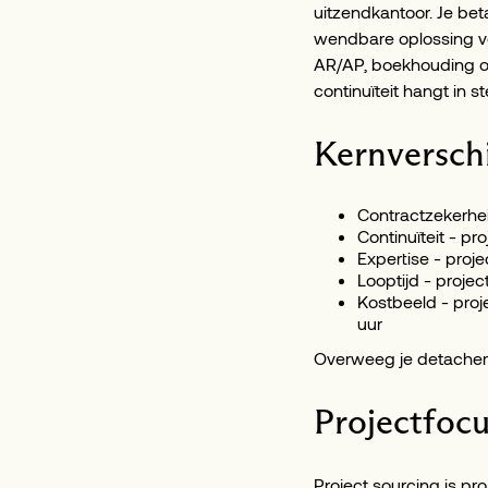
uitzendkantoor. Je bet
wendbare oplossing voo
AR/AP, boekhouding of 
continuïteit hangt in 
Kernverschi
Contractzekerheid
Continuïteit - p
Expertise - proj
Looptijd - proje
Kostbeeld - proj
uur
Overweeg je detacherin
Projectfocu
Project sourcing is pr