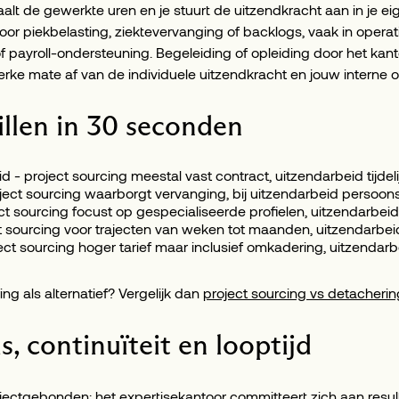
aalt de gewerkte uren en je stuurt de uitzendkracht aan in je ei
r piekbelasting, ziektevervanging of backlogs, vaak in operati
payroll-ondersteuning. Begeleiding of opleiding door het kanto
sterke mate af van de individuele uitzendkracht en jouw interne 
llen in 30 seconden
 - project sourcing meestal vast contract, uitzendarbeid tijdel
roject sourcing waarborgt vervanging, bij uitzendarbeid perso
ect sourcing focust op gespecialiseerde profielen, uitzendarbe
ct sourcing voor trajecten van weken tot maanden, uitzendarbei
ect sourcing hoger tarief maar inclusief omkadering, uitzendarb
g als alternatief? Vergelijk dan
project sourcing vs detacherin
s, continuïteit en looptijd
ojectgebonden: het expertisekantoor committeert zich aan resulta