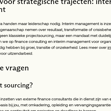
 voor strategische trajecten: inte
nt
a handen maar leiderschap nodig. Interim management is inze
 eigenaarschap nemen over resultaat, transformatie of crisisbehe
geen klassieke projectsourcing, maar een mandaat met duidelijk
we op finance consulting en interim management voor organisa
ig hebben bij groei, transitie of onzekerheid. Lees meer over
i
 voor uitzendarbeid.
de vragen
t sourcing?
 inzetten van externe finance consultants die in dienst zijn van
sis bij jou, met omkadering, opleiding en vervangingsgaranties.
ise en continuïteit om projecten en deadlines te borgen.