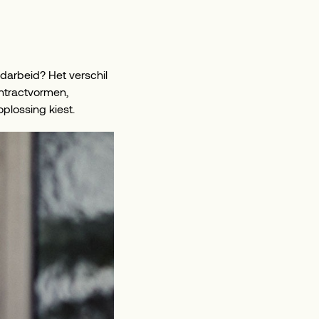
endarbeid? Het verschil
contractvormen,
plossing kiest.