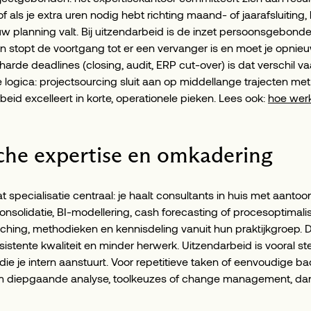
of als je extra uren nodig hebt richting maand- of jaarafsluiting
 planning valt. Bij uitzendarbeid is de inzet persoonsgebonden
n stopt de voortgang tot er een vervanger is en moet je opnie
harde deadlines (closing, audit, ERP cut-over) is dat verschil 
e logica: projectsourcing sluit aan op middellange trajecten met
beid excelleert in korte, operationele pieken. Lees ook:
hoe werk
sche expertise en omkadering
t specialisatie centraal: je haalt consultants in huis met aantoo
onsolidatie, BI-modellering, cash forecasting of procesoptimalis
hing, methodieken en kennisdeling vanuit hun praktijkgroep. Da
sistente kwaliteit en minder herwerk. Uitzendarbeid is vooral ste
die je intern aanstuurt. Voor repetitieve taken of eenvoudige bac
m diepgaande analyse, toolkeuzes of change management, dan 