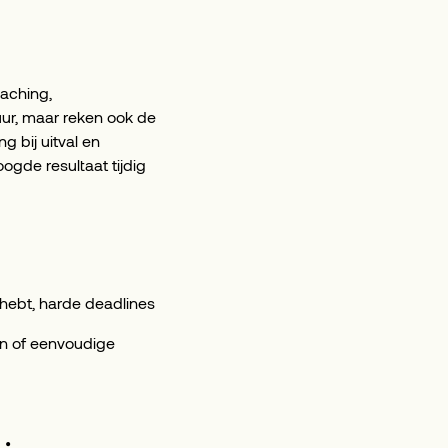
oaching,
uur, maar reken ook de
g bij uitval en
ogde resultaat tijdig
g hebt, harde deadlines
ken of eenvoudige