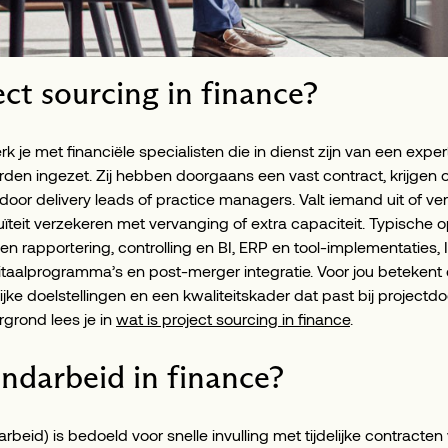
ect sourcing in finance?
rk je met financiële specialisten die in dienst zijn van een expe
orden ingezet. Zij hebben doorgaans een vast contract, krijgen 
or delivery leads of practice managers. Valt iemand uit of ve
ïteit verzekeren met vervanging of extra capaciteit. Typische 
n rapportering, controlling en BI, ERP en tool-implementaties,
itaalprogramma’s en post-merger integratie. Voor jou betekent 
jke doelstellingen en een kwaliteitskader dat past bij projectdo
grond lees je in
wat is project sourcing in finance
.
endarbeid in finance?
rbeid) is bedoeld voor snelle invulling met tijdelijke contracten