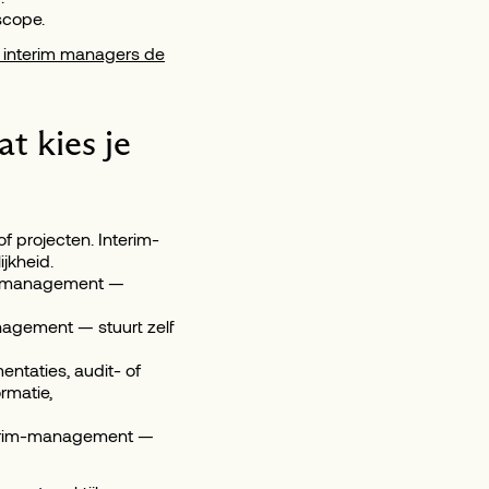
scope.
interim managers de
t kies je
f projecten. Interim-
jkheid.
rim-management —
anagement — stuurt zelf
entaties, audit- of
rmatie,
Interim-management —