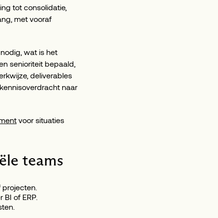
ng tot consolidatie,
vang, met vooraf
nodig, wat is het
n senioriteit bepaald,
kwijze, deliverables
 kennisoverdracht naar
ement
voor situaties
iële teams
 projecten.
r BI of ERP.
sten.
.