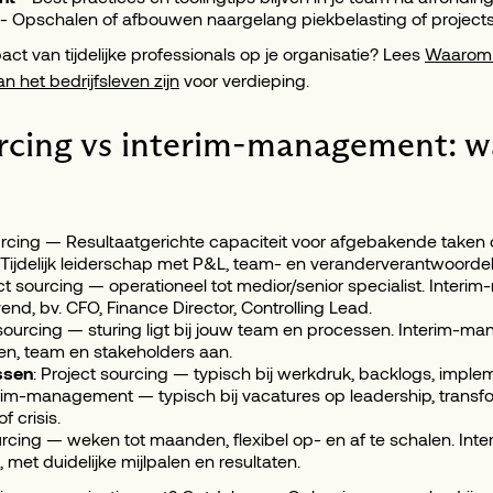
- Opschalen of afbouwen naargelang piekbelasting of project
t van tijdelijke professionals op je organisatie? Lees
Waarom 
 het bedrijfsleven zijn
voor verdieping.
rcing vs interim-management: wa
urcing — Resultaatgerichte capaciteit voor afgebakende taken o
jdelijk leiderschap met P&L, team- en veranderverantwoordeli
ect sourcing — operationeel tot medior/senior specialist. Inte
end, bv. CFO, Finance Director, Controlling Lead.
 sourcing — sturing ligt bij jouw team en processen. Interim-m
eiten, team en stakeholders aan.
ssen
: Project sourcing — typisch bij werkdruk, backlogs, implem
erim-management — typisch bij vacatures op leadership, transfo
f crisis.
ourcing — weken tot maanden, flexibel op- en af te schalen. 
met duidelijke mijlpalen en resultaten.