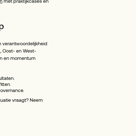
en
met praktijkcases en
p
en verantwoordelijkheid
, Oost- en West-
ken en momentum
ltaten.
itten.
governance.
ituatie vraagt? Neem