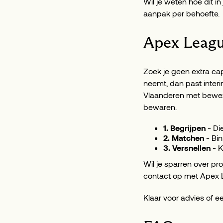
Wil je weten hoe dit i
aanpak per behoefte.
Apex League
Zoek je geen extra capa
neemt, dan past inte
Vlaanderen met bewez
bewaren.
1. Begrijpen
- Di
2. Matchen
- Bin
3. Versnellen
- K
Wil je sparren over pr
contact op met Apex 
Klaar voor advies of e