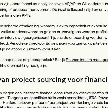
ken zijn operationeel tot analytisch: van AP/AR en GL-ondersteuni
ering of process improvement. De inzet is flexibel in tijd en om
 timing en KPI’s.
een scherpe afbakening: waarom is extra capaciteit of expertise 
 welke randvoorwaarden gelden er. Vervolgens worden profiel e
n interviews georganiseerd. Tijdens de onboarding worden wer
egd. Periodieke checkpoints bewaken voortgang, kwaliteit en
t je na afloop duurzaam vooruit kan.
iderschap naast projectcapaciteit? Bekijk
Finance interim manag
heid en richting nodig zijn.
an project sourcing voor financ
n dagen een inzetbare finance-consultant op kritieke posten of
at
- Toegang tot specifieke skills zoals consolidatie, IFRS, Powe
- Heldere tarieven per uur of per project, zonder lange vaste la
ht
- Best practices en toolingtips blijven in je team na afronding