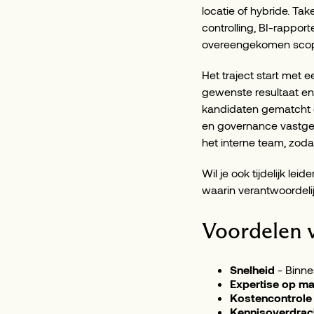
locatie of hybride. Ta
controlling, BI-rapport
overeengekomen scope,
Het traject start met 
gewenste resultaat en
kandidaten gematcht e
en governance vastgel
het interne team, zoda
Wil je ook tijdelijk le
waarin verantwoordelijk
Voordelen v
Snelheid
- Binne
Expertise op ma
Kostencontrole
Kennisoverdrac