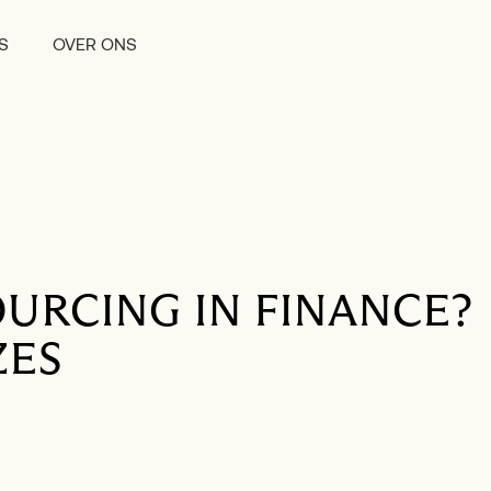
S
OVER ONS
OURCING IN FINANCE?
ZES