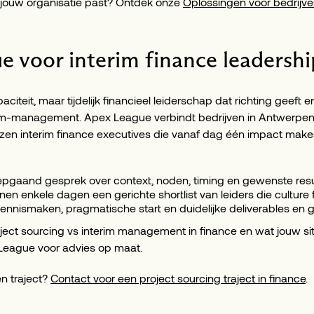
n jouw organisatie past? Ontdek onze
Oplossingen voor bedrijv
 voor interim finance leadershi
citeit, maar tijdelijk financieel leiderschap dat richting geeft 
rim-management. Apex League verbindt bedrijven in Antwerpen
en interim finance executives die vanaf dag één impact ma
epgaand gesprek over context, noden, timing en gewenste resu
nen enkele dagen een gerichte shortlist van leiders die culture f
ennismaken, pragmatische start en duidelijke deliverables en 
oject sourcing vs interim management in finance en wat jouw s
League voor advies op maat.
en traject?
Contact voor een project sourcing traject in finance
.