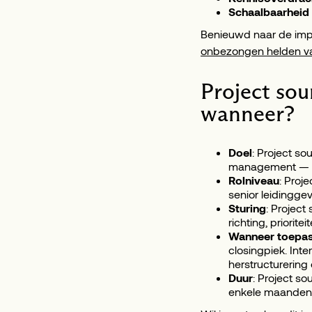
Schaalbaarheid
Benieuwd naar de impac
onbezongen helden van
Project sou
wanneer?
Doel
: Project so
management — Ti
Rolniveau
: Proj
senior leidinggev
Sturing
: Project
richting, priorit
Wanneer toepa
closingpiek. Int
herstructurering o
Duur
: Project s
enkele maanden, 