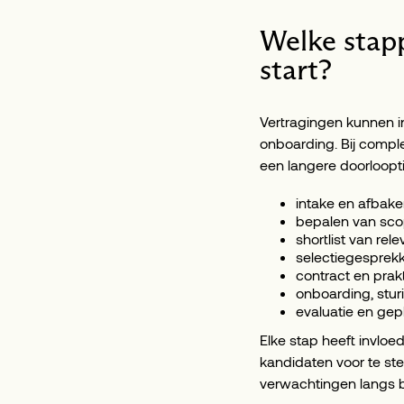
Welke stapp
start?
Vertragingen kunnen in
onboarding. Bij compl
een langere doorloopti
intake en afbak
bepalen van sco
shortlist van rel
selectiegesprek
contract en prak
onboarding, stur
evaluatie en ge
Elke stap heeft invloe
kandidaten voor te ste
verwachtingen langs b