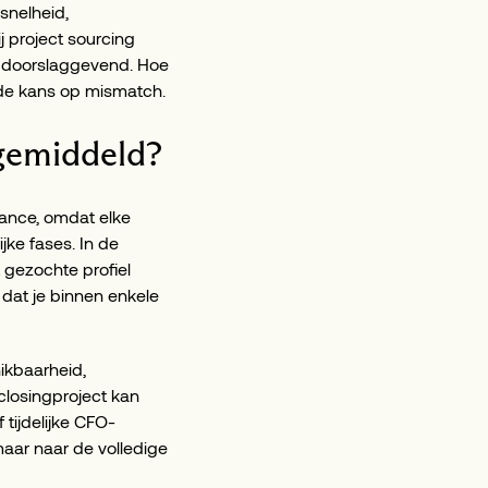
 snelheid,
j project sourcing
jft doorslaggevend. Hoe
r de kans op mismatch.
 gemiddeld?
nance, omdat elke
jke fases. In de
 gezochte profiel
dat je binnen enkele
hikbaarheid,
closingproject kan
tijdelijke CFO-
maar naar de volledige