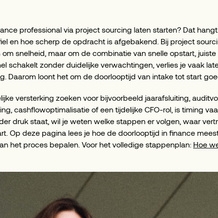
nance professional via project sourcing laten starten? Dat hang
iel en hoe scherp de opdracht is afgebakend. Bij project sourci
en om snelheid, maar om de combinatie van snelle opstart, juist
el schakelt zonder duidelijke verwachtingen, verlies je vaak later 
ng. Daarom loont het om de doorlooptijd van intake tot start goe
elijke versterking zoeken voor bijvoorbeeld jaarafsluiting, audit
ing, cashflowoptimalisatie of een tijdelijke CFO-rol, is timing vaa
er druk staat, wil je weten welke stappen er volgen, waar vert
tart. Op deze pagina lees je hoe de doorlooptijd in finance mees
van het proces bepalen. Voor het volledige stappenplan:
Hoe wer