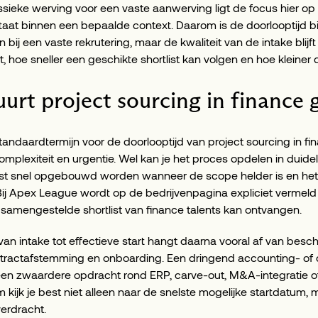
lassieke werving voor een vaste aanwerving ligt de focus hier op
taat binnen een bepaalde context. Daarom is de doorlooptijd bi
n bij een vaste rekrutering, maar de kwaliteit van de intake bli
t, hoe sneller een geschikte shortlist kan volgen en hoe kleine
urt project sourcing in finance
standaardtermijn voor de doorlooptijd van project sourcing in fi
omplexiteit en urgentie. Wel kan je het proces opdelen in duideli
tlist snel opgebouwd worden wanneer de scope helder is en het
ij Apex League wordt op de bedrijvenpagina expliciet vermeld 
samengestelde shortlist van finance talents kan ontvangen.
 van intake tot effectieve start hangt daarna vooral af van besc
ntractafstemming en onboarding. Een dringend accounting- of 
en zwaardere opdracht rond ERP, carve-out, M&A-integratie of 
kijk je best niet alleen naar de snelste mogelijke startdatum, 
verdracht.