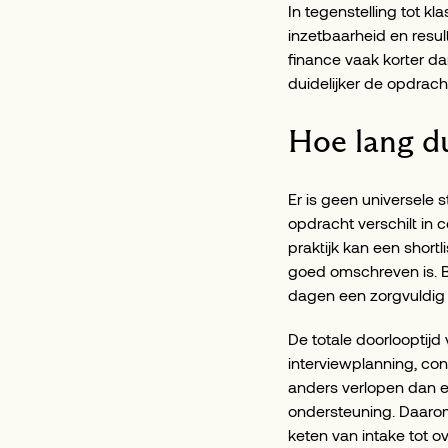
In tegenstelling tot k
inzetbaarheid en resul
finance vaak korter da
duidelijker de opdrach
Hoe lang du
Er is geen universele 
opdracht verschilt in c
praktijk kan een shor
goed omschreven is. B
dagen een zorgvuldig 
De totale doorlooptijd
interviewplanning, co
anders verlopen dan e
ondersteuning. Daarom 
keten van intake tot o