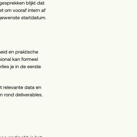
gesprekken blijkt dat
t om vooraf intern af
gewenste startdatum.
heid en praktische
ional kan formeel
lies je in de eerste
 relevante data en
n rond deliverables.