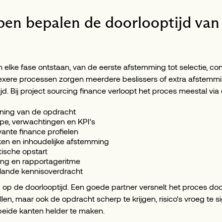
en bepalen de doorlooptijd van 
 elke fase ontstaan, van de eerste afstemming tot selectie, co
exere processen zorgen meerdere beslissers of extra afstemm
jd. Bij project sourcing finance verloopt het proces meestal via
ening van de opdracht
pe, verwachtingen en KPI's
evante finance profielen
ken en inhoudelijke afstemming
tische opstart
ing en rapportageritme
plande kennisoverdracht
d op de doorlooptijd. Een goede partner versnelt het proces door
llen, maar ook de opdracht scherp te krijgen, risico's vroeg te 
eide kanten helder te maken.