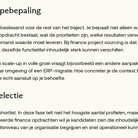
opebepaling
beslissend voor de rest van het traject. Je bepaalt niet alleen we
dracht bestaat, wat de prioriteiten zijn, welke resultaten ve
emand waarde moet leveren. Bij finance project sourcing is dat e
ezelfde functietitel inhoudelijk sterk kunnen verschillen.
n scale-up in volle groei vraagt bijvoorbeeld een andere aanpak
e omgeving of een ERP-migratie. Hoe concreter je de context be
die echt aansluit op je behoefte.
electie
hortlist. In deze fase telt niet het hoogste aantal profielen, maa
eerde finance opdrachten wil je kandidaten zien die inhoudelij
itsniveau van je organisatie begrijpen en snel operationeel ku